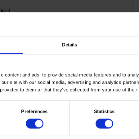
dent
l Mountain Hostel Tarter
terior climatitzada i sauna
Details
e content and ads, to provide social media features and to analy
 our site with our social media, advertising and analytics partn
 provided to them or that they’ve collected from your use of their
ola)
a)
Preferences
Statistics