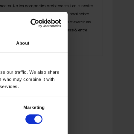
sector. No les compartim amb tercers, i en el nostre
avís legal
trobaràs informació addicional sobre
aquest tractament, i sobre la manera d’exercir els
teus drets d’accés, rectificació i supressió, entre
altres.
About
se our traffic. We also share
ers who may combine it with
 services.
Marketing