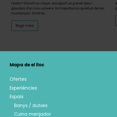
l’estiu? Dóna’t un respir: escapa’t un parell dies i
e
gaudeix d’un nou univers: la majestuosa quietud de les
p
muntanyes. Sortiràs…
llegir més
Mapa de el lloc
Ofertes
Experiències
Espais
Banys / dutxes
Cuina menjador