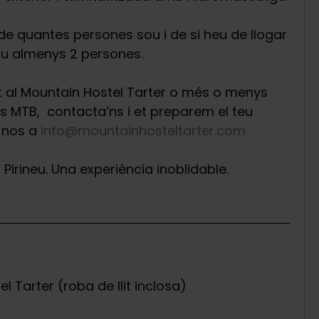
 de quantes persones sou i de si heu de llogar
sou almenys 2 persones.
t al Mountain Hostel Tarter o més o menys
is MTB, contacta’ns i et preparem el teu
-nos a
info@mountainhosteltarter.com
Pirineu. Una experiència inoblidable.
l Tarter (roba de llit inclosa)