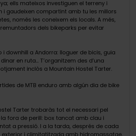
a; ells mateixos investiguen el terreny i
n i gaudeixen compartint amb tu les millors
tes, només les coneixem els locals. A més,
 remuntadors dels bikeparks per evitar
downhill a Andorra: lloguer de bicis, guia
a, dinar en ruta… T’organitzem des d’una
lotjament inclòs a Mountain Hostel Tarter.
ortides de MTB enduro amb algún dia de bike
stel Tarter trobaràs tot el necessari pel
la fora de perill: box tancat amb clau i
tat a pressió. I a la tarda, després de cada
a exterior i climitatitzada amb hidromassatge.