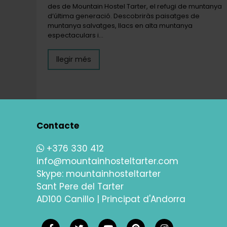
des de Mountain Hostel Tarter, el refugi de muntanya
d’última generació. Descobriràs paisatges de
muntanya salvatges, llacs en alta muntanya
espectaculars i…
llegir més
Contacte
+376 330 412
info@mountainhosteltarter.com
Skype:
mountainhosteltarter
Sant Pere del Tarter
AD100 Canillo | Principat d'Andorra