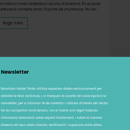
ls millors i més autèntics racons d’Andorra. És un país
etit però compta amb 21 ports de muntanya. No en…
llegir més
Newsletter
Mountain Hostel Tarter utilitza aquestes dades exclusivament per
atendre la teva sol·licitud, i, si marques la casella de subscripció a la
newsletter, per a informar-te de novetats i notícies d’interès del sector.
No les compartim amb tercers, i en el nostre
avís legal
trobaràs
informació addicional sobre aquest tractament, i sobre la manera
d’exercir els teus drets d’accés, rectificació i supressió, entre altres.