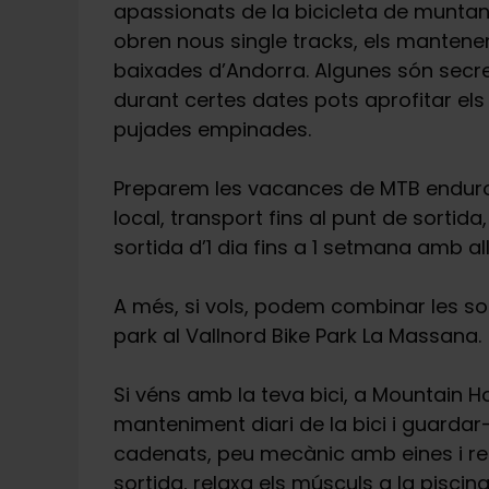
apassionats de la bicicleta de muntany
obren nous single tracks, els mantene
baixades d’Andorra. Algunes són secre
durant certes dates pots aprofitar els
pujades empinades.
Preparem les vacances de MTB enduro i 
local, transport fins al punt de sortid
sortida d’1 dia fins a 1 setmana amb al
A més, si vols, podem combinar les s
park al Vallnord Bike Park La Massana.
Si véns amb la teva bici, a Mountain Ho
manteniment diari de la bici i guardar-
cadenats, peu mecànic amb eines i ren
sortida, relaxa els músculs a la piscin