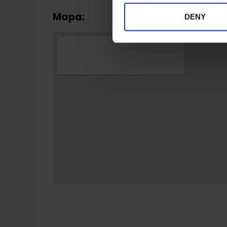
Mapa:
DENY