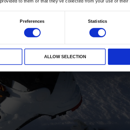
 provided to them or that they’ve collected from your use of their
zada en esquís y snowboards, con varias tiendas
randvalira.
Preferences
Statistics
ALLOW SELECTION