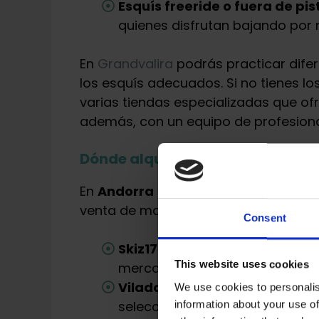
Esquís freeride o fuera de pis
quienes disfrutan bajando por ni
En
Grandvalira
podrás practicar difer
los esquís adecuados. Si no tienes lo
varias tiendas especializadas que o
además, con un equipo de profesionale
Dónde alquilar o comprar esquí
En
Andorra
puedes encontrar tiendas
venta de material. Algunas de las má
Consent
Skiz1700:
Alquiler de esquís y
This website uses cookies
mercado.
Reserva aquí
.
Viladomat Esports
: Una de la
We use cookies to personalis
selección de esquís para todo 
information about your use of