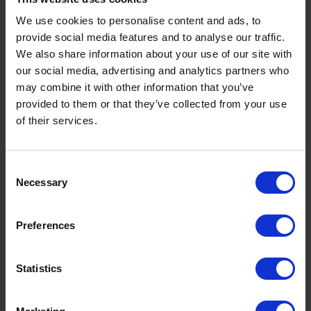
visibilidad en condiciones de baja luz o
nevada. Asegúrate de elegir gafas con
We use cookies to personalise content and ads, to
provide social media features and to analyse our traffic.
protección UV
y una
lente adecuada
We also share information about your use of our site with
para diferentes condiciones
our social media, advertising and analytics partners who
climáticas
.
may combine it with other information that you’ve
provided to them or that they’ve collected from your use
Accesorios imprescindibles:
of their services.
guantes, bastones y más
No subestimes la importancia de los
Consent
accesorios
. Un buen par de
guantes
o
Necessary
Selection
manoplas
de calidad te mantendrán las
manos calientes, algo fundamental en
Preferences
temperaturas bajo cero. Los
bastones
de esquí
también son esenciales para
Statistics
mantener el equilibrio y la velocidad,
especialmente en terrenos más