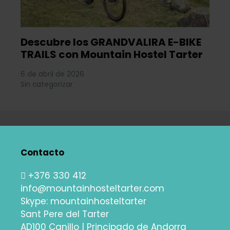
Descubre los GRANDVALIRA E-BIKE
TRAILS con Mountain Hostel Tarter
6 de abril de 2026
Sin categorizar
Contacto
+376 330 412
info@mountainhosteltarter.com
Skype:
mountainhosteltarter
Sant Pere del Tarter
AD100 Canillo | Principado de Andorra