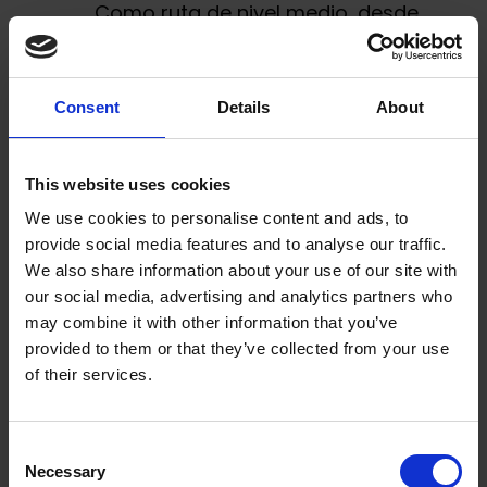
Como ruta de nivel medio, desde
Mountain Hostel Tarter
te
recomendamos:
Consent
Details
About
La
ruta de los 5 lagos
en el
Valle de
Incles (Andorra)
: una ruta circular,
This website uses cookies
saliendo de
Mountain Hostel Tarter
hacia Entor
, sigues la ruta que te lleva al
We use cookies to personalise content and ads, to
Lago de Querol, Ibones de las
provide social media features and to analyse our traffic.
We also share information about your use of our site with
Salamandres, Lago de Cabana Sorda,
our social media, advertising and analytics partners who
Lago Anrodat y Lago Isla
. Para los que
may combine it with other information that you’ve
quieren más, (¡¡¡bastante más!!!) esta
provided to them or that they’ve collected from your use
ruta puede continuar hasta los
Lagos
of their services.
de Fontargent (Francia)
y volver a la
Vall d’Incles
pasando por el
Port de
l’Alba
y los
lagos de Juclar
y seguir la
Consent
Necessary
Selection
bajada hasta la
Vall d’Incles
para volver