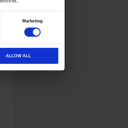
 services.
Marketing
ALLOW ALL
.