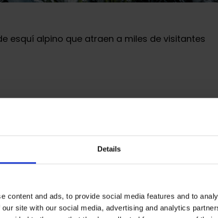
e esquí alpino que atraen a miles de visitantes
e los Pirineos y una de las más destacadas de
 pistas.
Grandvalira
ofrece pistas para todos los
squiadores expertos. Cuenta con 7 sectores:
 Peretol, Grau Roig, y Pas de la Casa. Además de
Details
ividades como mushing (trineos de perros), motos
tureros.
e content and ads, to provide social media features and to analy
 our site with our social media, advertising and analytics partn