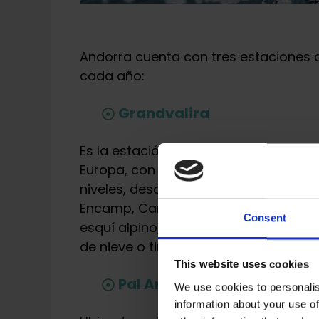
Andorra cuenta con tres estaciones d
cada año:
Grandvalira
Es la estación de esquí más grande d
Europa, con más de 210 kilómetros de
niveles, desde principiantes hasta e
Encamp, Canillo, El Tarter, Soldeu, El
Consent
esquí alpino, Grandvalira ofrece act
de nieve o tirolina para los más aven
This website uses cookies
Pal Arinsal
We use cookies to personalis
information about your use of