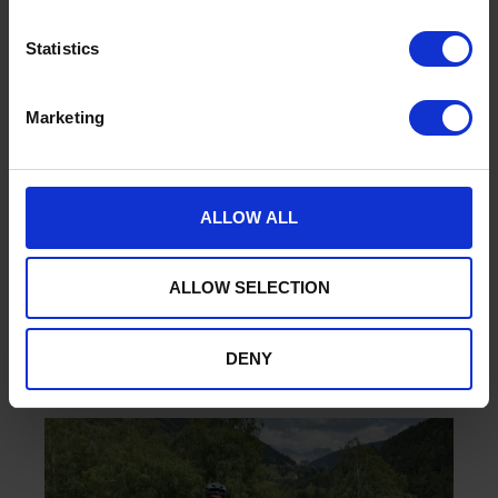
Statistics
Senderisme a Andorra
Marketing
13 d'abril de 2026
Alberg a Andorra
,
Albergs a Andorra
,
Allotjament a
Andorra
,
Allotjament a Andorra
,
Andorra @ca
,
Andorra
@ca
,
Albergs a Andorra
,
Allotjament a Andorra
,
ALLOW ALL
Temps, meteo actual i previsió
,
Senderisme a
Andorra
,
Refugi de muntanya a Andorra
,
Refugi de
muntanya a Andorra
,
Senderisme a Andorra
,
ALLOW SELECTION
Trailrunning a Andorra
,
Trailrunning a Andorra
,
Trekking
a Andorra @ca
,
Trekking a Andorra @ca
,
Vacances de
senderisme a Andorra
,
Vacances de senderisme a
DENY
Andorra
,
Vallnord @ca
,
Vallnord @ca