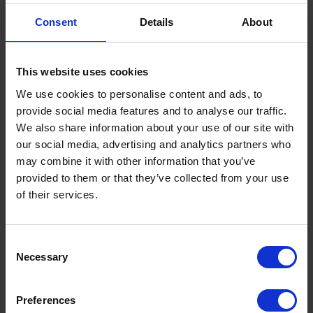
Andorra: una parada perfecta per
Consent
Details
About
a motxillers entre Espanya i França
19 d'abril de 2026
This website uses cookies
Alberg a Andorra
,
Albergs a Andorra
,
Allotjament a
Andorra
,
Andorra @ca
,
Albergs a Andorra
,
Allotjament
We use cookies to personalise content and ads, to
a Andorra
,
Senderisme a Andorra
,
Refugi de
provide social media features and to analyse our traffic.
muntanya a Andorra
,
Refugi de muntanya a Andorra
,
We also share information about your use of our site with
Senderisme a Andorra
our social media, advertising and analytics partners who
may combine it with other information that you’ve
provided to them or that they’ve collected from your use
of their services.
Consent
Necessary
Selection
Preferences