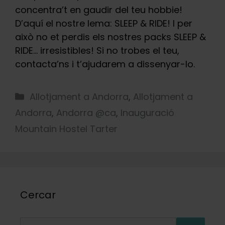
concentra’t en gaudir del teu hobbie!
D’aquí el nostre lema: SLEEP & RIDE! I per
això no et perdis els nostres packs SLEEP &
RIDE… irresistibles! Si no trobes el teu,
contacta’ns i t’ajudarem a dissenyar-lo.
Categories
Allotjament a Andorra
,
Allotjament a
Andorra
,
Andorra @ca
,
Inauguració
Mountain Hostel Tarter
Cercar
Cerca: