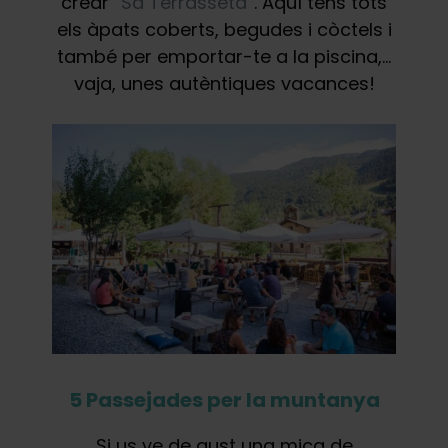
crear
“Sa Terrasseta”
. Aquí tens tots
els àpats coberts, begudes i còctels i
també per emportar-te a la piscina,…
vaja, unes autèntiques vacances!
5 Passejades per la muntanya
Si us ve de gust una mica de