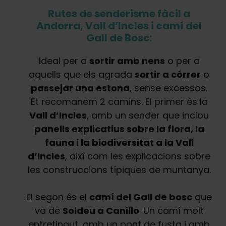
Rutes de senderisme fàcil a
Andorra, Vall d’Incles i camí del
Gall de Bosc
:
Ideal per a
sortir amb nens
o per a
aquells que els agrada
sortir a córrer
o
passejar una estona
, sense excessos.
Et recomanem 2 camins. El primer és la
Vall d’Incles
, amb un sender que inclou
panells explicatius sobre la flora, la
fauna i la biodiversitat a la Vall
d’Incles
, així com les explicacions sobre
les construccions típiques de muntanya.
El segon és el
camí del Gall de bosc
que
va de
Soldeu a Canillo
. Un camí molt
entretingut, amb un pont de fusta i amb