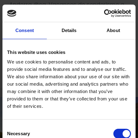
Andorra @ca
,
Vacances de senderisme a
Andorra
Eco Hostal
,
hostal Andorra
,
hostal eco-
Consent
Details
About
friendly
,
hostal Tarter
,
hostel 5 estrelles
,
hostel 5 estrelles a Andorra
,
hostel amb
This website uses cookies
piscina
,
hostel de muntanya a Andorra
,
We use cookies to personalise content and ads, to
millor hostel d'Andorra
,
Mountain Hostal
provide social media features and to analyse our traffic.
Tarter
We also share information about your use of our site with
our social media, advertising and analytics partners who
may combine it with other information that you’ve
provided to them or that they’ve collected from your use
of their services.
Consent
Necessary
Selection