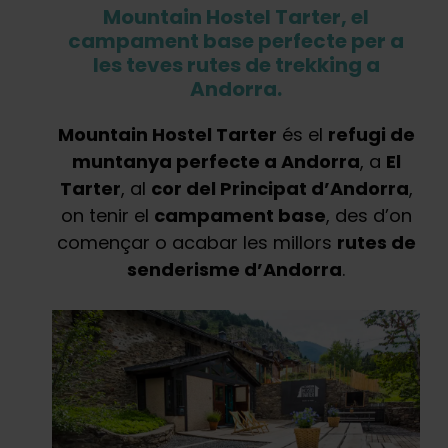
Mountain Hostel Tarter, el
campament base perfecte per a
les teves rutes de trekking a
Andorra.
Mountain Hostel Tarter
és el
refugi de
muntanya perfecte a Andorra
, a
El
Tarter
, al
cor del Principat d’Andorra
,
on tenir el
campament base
, des d’on
començar o acabar les millors
rutes de
senderisme d’Andorra
.