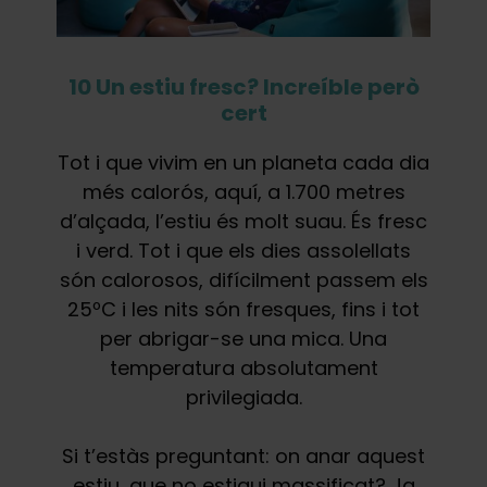
10 Un estiu fresc? Increíble però
cert
Tot i que vivim en un planeta cada dia
més calorós, aquí, a 1.700 metres
d’alçada, l’estiu és molt suau. És fresc
i verd. Tot i que els dies assolellats
són calorosos, difícilment passem els
25ºC i les nits són fresques, fins i tot
per abrigar-se una mica. Una
temperatura absolutament
privilegiada.
Si t’estàs preguntant: on anar aquest
estiu, que no estigui massificat? Ja