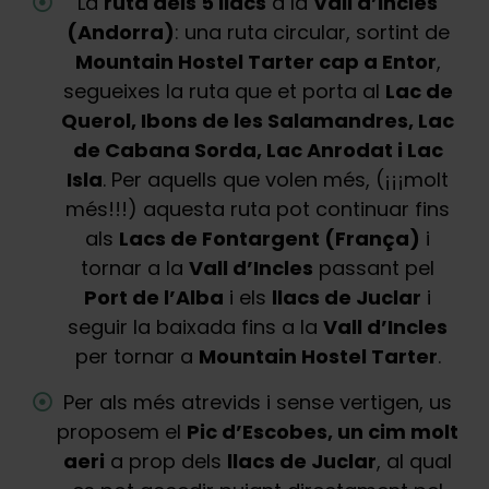
La
ruta dels 5 llacs
a la
Vall d’Incles
(Andorra)
: una ruta circular, sortint de
Mountain Hostel Tarter cap a Entor
,
segueixes la ruta que et porta al
Lac de
Querol, Ibons de les Salamandres, Lac
de Cabana Sorda, Lac Anrodat i Lac
Isla
. Per aquells que volen més, (¡¡¡molt
més!!!) aquesta ruta pot continuar fins
als
Lacs de Fontargent (França)
i
tornar a la
Vall d’Incles
passant pel
Port de l’Alba
i els
llacs de Juclar
i
seguir la baixada fins a la
Vall d’Incles
per tornar a
Mountain Hostel Tarter
.
Per als més atrevids i sense vertigen, us
proposem el
Pic d’Escobes, un cim molt
aeri
a prop dels
llacs de Juclar
, al qual