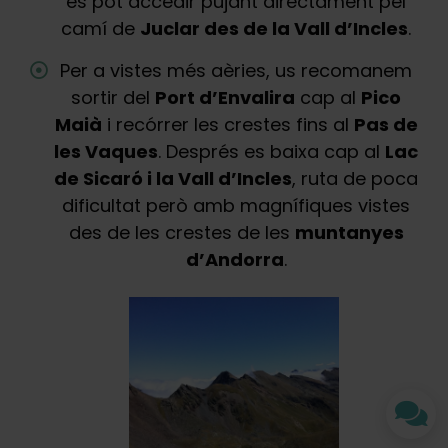
es pot accedir pujant directament pel
camí de
Juclar des de la Vall d’Incles
.
Per a vistes més aèries, us recomanem
sortir del
Port d’Envalira
cap al
Pico
Maià
i recórrer les crestes fins al
Pas de
les Vaques
. Després es baixa cap al
Lac
de Sicaró i la Vall d’Incles
, ruta de poca
dificultat però amb magnífiques vistes
des de les crestes de les
muntanyes
d’Andorra
.