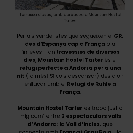
Terrassa d’estiu, amb barbacoa a Mountain Hostel
Tarter
Per als senderistes que segueixen el
GR,
des d’Espanya cap a França
o a
l’inrevés i fan
travessies de diversos
dies
,
Mountain Hostel Tarter
és el
refugi perfecte a Andorra per a una
nit
(¡o més! Si vols descansar) des d’on
enllaçar amb el
Refugi de Ruhle a
França
.
Mountain Hostel Tarter
es troba just a
mig camí entre
2 espectaculars valls
d’Andorra
:
la Vall d’Incles
, que
connecta amb
França i Grau Roig
, i la