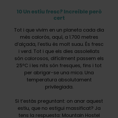
10 Un estiu fresc? Increíble però
cert
Tot i que vivim en un planeta cada dia
més calorós, aquí, a 1.700 metres
d’alçada, l’estiu és molt suau. És fresc
i verd. Tot i que els dies assolellats
són calorosos, difícilment passem els
25ºC i les nits són fresques, fins i tot
per abrigar-se una mica. Una
temperatura absolutament
privilegiada.
Si t’estàs preguntant: on anar aquest
estiu, que no estigui massificat? Ja
tens la respuesta: Mountain Hostel