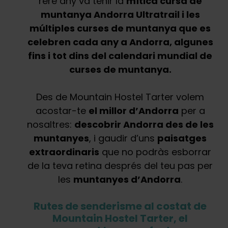
rere any va tenir la
mítica cursa de
muntanya Andorra Ultratrail i les
múltiples curses de muntanya que es
celebren cada any a Andorra, algunes
fins i tot dins del calendari mundial de
curses de muntanya.
Des de Mountain Hostel Tarter volem
acostar-te
el millor d’Andorra
per a
nosaltres:
descobrir Andorra des de les
muntanyes
, i gaudir d’uns
paisatges
extraordinaris
que no podràs esborrar
de la teva retina després del teu pas per
les
muntanyes d’Andorra
.
Rutes de senderisme al costat de
Mountain Hostel Tarter, el