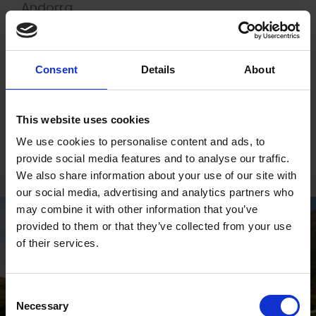
Andorra
Eco Hostal
,
hostal Andorra
,
hostal eco-
friendly
,
hostal Tarter
,
hostel 5 estrelles
,
Consent
Details
About
hostel 5 estrelles a Andorra
,
hostel amb
piscina
,
hostel de muntanya a Andorra
,
millor hostel d'Andorra
,
Mountain Hostal
This website uses cookies
Tarter
We use cookies to personalise content and ads, to
provide social media features and to analyse our traffic.
We also share information about your use of our site with
our social media, advertising and analytics partners who
may combine it with other information that you’ve
provided to them or that they’ve collected from your use
of their services.
Consent
Necessary
Selection