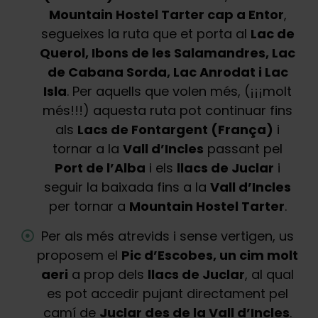
Mountain Hostel Tarter cap a Entor
,
segueixes la ruta que et porta al
Lac de
Querol, Ibons de les Salamandres, Lac
de Cabana Sorda, Lac Anrodat i Lac
Isla
. Per aquells que volen més, (¡¡¡molt
més!!!) aquesta ruta pot continuar fins
als
Lacs de Fontargent (França)
i
tornar a la
Vall d’Incles
passant pel
Port de l’Alba
i els
llacs de Juclar
i
seguir la baixada fins a la
Vall d’Incles
per tornar a
Mountain Hostel Tarter
.
Per als més atrevids i sense vertigen, us
proposem el
Pic d’Escobes, un cim molt
aeri
a prop dels
llacs de Juclar
, al qual
es pot accedir pujant directament pel
camí de
Juclar des de la Vall d’Incles
.