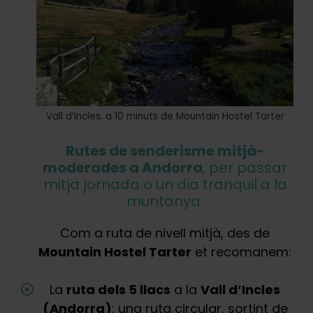
Vall d’Incles, a 10 minuts de Mountain Hostel Tarter
Rutes de senderisme mitjà-
moderades a Andorra
, per passar
mitja jornada o un dia tranquil a la
muntanya:
Com a ruta de nivell mitjà, des de
Mountain Hostel Tarter
et recomanem:
La
ruta dels 5 llacs
a la
Vall d’Incles
(Andorra)
: una ruta circular, sortint de