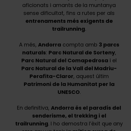
aficionats i amants de la muntanya
sense dificultat, fins a rutes per als
entrenaments més exigents de
trailrunning
.
A més,
Andorra
compta amb
3 parcs
naturals
:
Parc Natural de Sorteny
,
Parc Natural del Comapedrosa
i el
Parc Natural de la Vall del Madriu-
Perafita-Claror
, aquest últim
Patrimoni de la Humanitat per la
UNESCO
.
En definitiva,
Andorra és el paradís del
senderisme, el trekking i el
trailrunning
. I ho demostra l’èxit que any