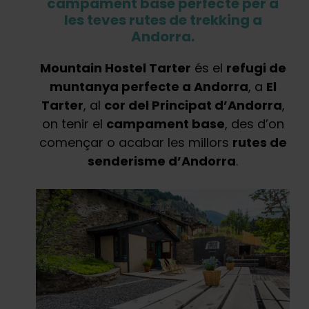
campament base perfecte per a
les teves rutes de trekking a
Andorra.
Mountain Hostel Tarter
és el
refugi de
muntanya perfecte a Andorra
, a
El
Tarter
, al
cor del Principat d’Andorra
,
on tenir el
campament base
, des d’on
començar o acabar les millors
rutes de
senderisme d’Andorra
.