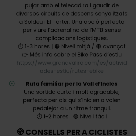
pujar amb el telecadira i gaudir de
diversos circuits de descens senyalitzats
a Soldeu i El Tarter. Una opció perfecta
per viure l’adrenalina de l’MTB sense
complicacions logístiques.
⏱️ 1-3 hores | 🟠 Nivell mitjà / 🔴 avançat
👉 Més info sobre el Bike Pass d’estiu
https://www.grandvalira.com/es/activid
ades-estiu/rutes-ebike
Ruta familiar per la Vall d’Incles
Una sortida curta i molt agradable,
perfecta per als qui s’inicien o volen
pedalejar a un ritme tranquil.
⏱️ 1-2 hores | 🟢 Nivell fàcil
🧭 CONSELLS PER A CICLISTES