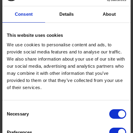
xiringuitos de platja de les illes per
Consent
Details
About
crear
“Sa Terrasseta”
. Aquí tens tots
els àpats coberts, begudes i còctels i
també per emportar-te a la piscina,…
This website uses cookies
vaja, unes autèntiques vacances!
We use cookies to personalise content and ads, to
provide social media features and to analyse our traffic.
We also share information about your use of our site with
our social media, advertising and analytics partners who
may combine it with other information that you’ve
provided to them or that they’ve collected from your use
of their services.
Consent
Necessary
Selection
Preferences