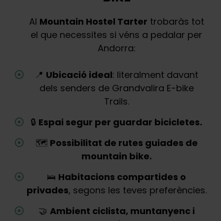
Al
Mountain Hostel Tarter
trobaràs tot
el que necessites si véns a pedalar per
Andorra:
📍
Ubicació ideal
: literalment davant
dels senders de Grandvalira E-bike
Trails.
🔒
Espai segur per guardar bicicletes.
🗺️
Possibilitat de rutes guiades de
mountain bike.
🛌
Habitacions compartides o
privades
, segons les teves preferències.
🤝
Ambient ciclista, muntanyenc i