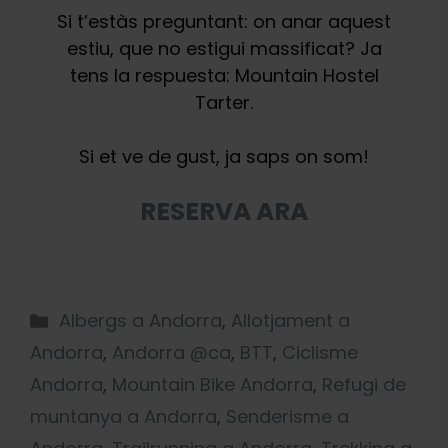
Si t’estàs preguntant: on anar aquest
estiu, que no estigui massificat? Ja
tens la respuesta: Mountain Hostel
Tarter.
Si et ve de gust, ja saps on som!
RESERVA ARA
Albergs a Andorra
,
Allotjament a
Andorra
,
Andorra @ca
,
BTT
,
Ciclisme
Andorra
,
Mountain Bike Andorra
,
Refugi de
muntanya a Andorra
,
Senderisme a