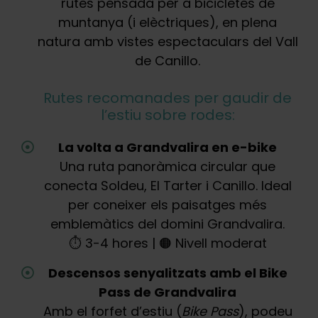
rutes pensada per a bicicletes de
muntanya (i elèctriques), en plena
natura amb vistes espectaculars del Vall
de Canillo.
Rutes recomanades per gaudir de
l’estiu sobre rodes:
La volta a Grandvalira en e-bike
Una ruta panoràmica circular que
conecta Soldeu, El Tarter i Canillo. Ideal
per coneixer els paisatges més
emblemàtics del domini Grandvalira.
⏱️ 3-4 hores | 🟠 Nivell moderat
Descensos senyalitzats amb el Bike
Pass de Grandvalira
Amb el forfet d’estiu (
Bike Pass
), podeu