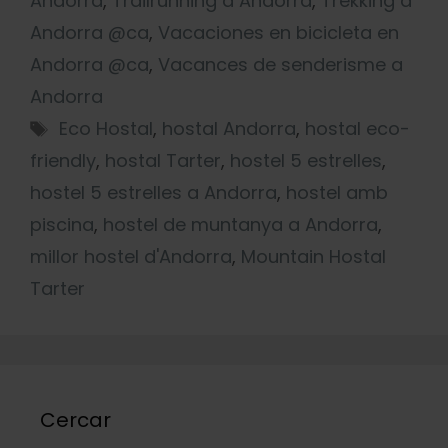
Andorra
,
Trailrunning a Andorra
,
Trekking a
Andorra @ca
,
Vacaciones en bicicleta en
Andorra @ca
,
Vacances de senderisme a
Andorra
Eco Hostal
,
hostal Andorra
,
hostal eco-
friendly
,
hostal Tarter
,
hostel 5 estrelles
,
hostel 5 estrelles a Andorra
,
hostel amb
piscina
,
hostel de muntanya a Andorra
,
millor hostel d'Andorra
,
Mountain Hostal
Tarter
Cercar