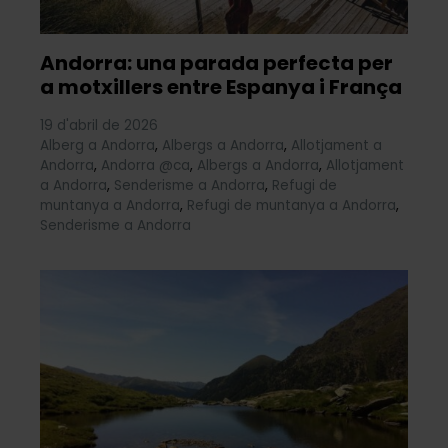
Andorra: una parada perfecta per
a motxillers entre Espanya i França
19 d'abril de 2026
Alberg a Andorra
,
Albergs a Andorra
,
Allotjament a
Andorra
,
Andorra @ca
,
Albergs a Andorra
,
Allotjament
a Andorra
,
Senderisme a Andorra
,
Refugi de
muntanya a Andorra
,
Refugi de muntanya a Andorra
,
Senderisme a Andorra