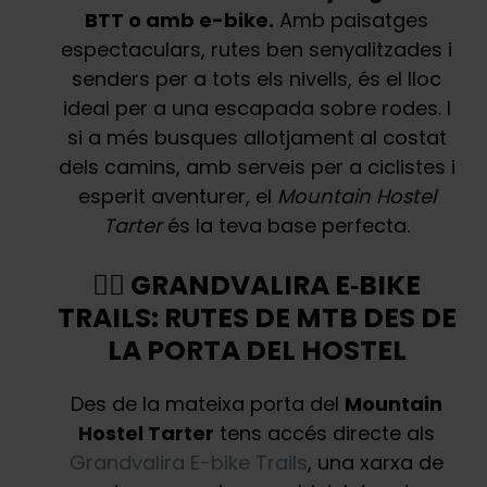
BTT o amb e-bike.
Amb paisatges
espectaculars, rutes ben senyalitzades i
senders per a tots els nivells, és el lloc
ideal per a una escapada sobre rodes. I
si a més busques allotjament al costat
dels camins, amb serveis per a ciclistes i
esperit aventurer, el
Mountain Hostel
Tarter
és la teva base perfecta.
🚴‍♂️ GRANDVALIRA E‑BIKE
TRAILS: RUTES DE MTB DES DE
LA PORTA DEL HOSTEL
Des de la mateixa porta del
Mountain
Hostel Tarter
tens accés directe als
Grandvalira E-bike Trails
, una xarxa de