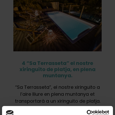
4 “Sa Terrasseta” el nostre
xiringuito de platja, en plena
muntanya.
“Sa Terrasseta”, el nostre xiringuito a
l’aire lliure en plena muntanya et
transportarà a un xiringuito de platja.
Fent honor als nostres orígens
balears, ens hem inspirat en els