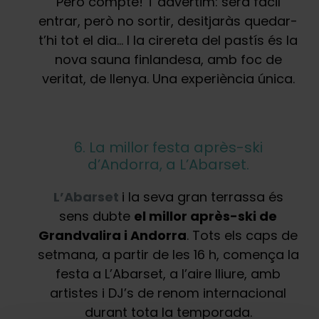
Però compte! T’advertim: serà fàcil
entrar, però no sortir, desitjaràs quedar-
t’hi tot el dia… I la cirereta del pastís és la
nova sauna finlandesa, amb foc de
veritat, de llenya. Una experiència única.
6. La millor festa après-ski
d’Andorra, a L’Abarset.
L’Abarset
i la seva gran terrassa és
sens dubte
el millor après-ski de
Grandvalira i Andorra
. Tots els caps de
setmana, a partir de les 16 h, comença la
festa a L’Abarset, a l’aire lliure, amb
artistes i DJ’s de renom internacional
durant tota la temporada.