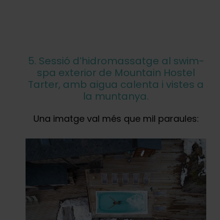
5. Sessió d’hidromassatge al swim-
spa exterior de Mountain Hostel
Tarter, amb aigua calenta i vistes a
la muntanya.
Una imatge val més que mil paraules: