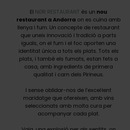
El
NØR RESTAURANT
és un
nou
restaurant a Andorra
on es cuina amb
llenya i fum. Un concepte de restaurant
que uneix innovació i tradició a parts
iguals, on el fum i el foc aporten una
identitat única a tots els plats. Tots els
plats, i també els fumats, estan fets a
casa, amb ingredients de primera
qualitat i carn dels Pirineus.
I sense oblidar-nos de l’excel·lent
maridatge que ofereixen, amb vins
seleccionats amb molta cura per
acompanyar cada plat.
Vaja, una explosió per als sentits, on