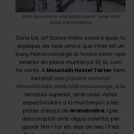
Swim spa exterior a Mountain Hostel Tarter amb
vistes a la muntanya
Sona bé, oi? Doncs millor sonarà quan tu
expliquis als teus amics que t’has fet un
bany hidromassatge al nostre swim-spa
exterior en plena muntanya. Sí, sí, com
ho sents. A
Mountain Hostel Tarter
hem
instal·lat una
piscina exterior
climatitzada amb hidromassatge
, a la
terrassa superior, amb unes vistes
espectaculars a la muntanya i a les
pistes d’esquí de
Grandvalira
. I per
descomptat amb aigua calenta, per
gaudir fins i tot els dies de neu i fred.