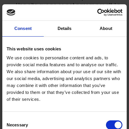
Una cita que no es pot passar per alt. La
millor manera d’acabar un bon dia a
pistes i entre amics. I això a 2 minuts
caminant del
Mountain Hostel Tarter
…
Consent
Details
About
This website uses cookies
We use cookies to personalise content and ads, to
provide social media features and to analyse our traffic.
We also share information about your use of our site with
our social media, advertising and analytics partners who
may combine it with other information that you’ve
provided to them or that they’ve collected from your use
of their services.
El millor Après-ski d’Andorra, a L’Abarset
Consent
Necessary
Selection
7. Tarda de relax a la vora del foc, a