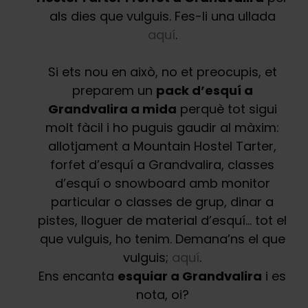
als dies que vulguis. Fes-li una ullada
aquí
.
Si ets nou en això, no et preocupis, et
preparem un
pack d’esquí a
Grandvalira a mida
perquè tot sigui
molt fàcil i ho puguis gaudir al màxim:
allotjament a Mountain Hostel Tarter,
forfet d’esquí a Grandvalira, classes
d’esquí o snowboard amb monitor
particular o classes de grup, dinar a
pistes, lloguer de material d’esquí… tot el
que vulguis, ho tenim. Demana’ns el que
vulguis;
aquí
.
Ens encanta
esquiar a Grandvalira
i es
nota, oi?