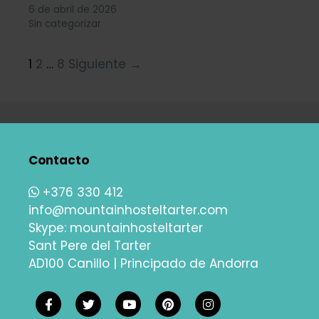
6 de abril de 2026
Sin categorizar
1
2
…
8
Siguiente →
Contacto
+376 330 412
info@mountainhosteltarter.com
Skype:
mountainhosteltarter
Sant Pere del Tarter
AD100 Canillo | Principado de Andorra