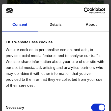
Consent
Details
About
This website uses cookies
We use cookies to personalise content and ads, to
Pistes – Bike Park Soldeu
provide social media features and to analyse our traffic.
Aquí pots veure totes les
pistes del Bike
We also share information about your use of our site with
our social media, advertising and analytics partners who
Park Soldeu
i
descarregar tots els
may combine it with other information that you’ve
tracks
, encara que
al Bike Park estan
provided to them or that they’ve collected from your use
tots perfectament senyalitzats
.
of their services.
Comença a familiaritzar-te amb alguns
noms de pistes que ja són un clàssic pels
“locals”: “
parabòliques
”, “
connection
”,
Consent
Necessary
“
nou obac
”, “
roller coaster
”, etc…
Selection