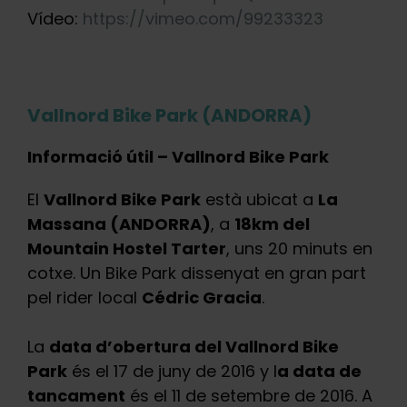
Vídeo:
https://vimeo.com/99233323
Vallnord Bike Park (ANDORRA)
Informació útil – Vallnord Bike Park
El
Vallnord Bike Park
està ubicat a
La
Massana (ANDORRA)
, a
18km del
Mountain Hostel Tarter
, uns 20 minuts en
cotxe. Un Bike Park dissenyat en gran part
pel rider local
Cédric Gracia
.
La
data d’obertura del Vallnord Bike
Park
és el 17 de juny de 2016 y l
a data de
tancament
és el 11 de setembre de 2016. A