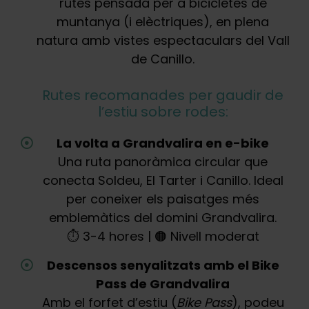
rutes pensada per a bicicletes de
muntanya (i elèctriques), en plena
natura amb vistes espectaculars del Vall
de Canillo.
Rutes recomanades per gaudir de
l’estiu sobre rodes:
La volta a Grandvalira en e-bike
Una ruta panoràmica circular que
conecta Soldeu, El Tarter i Canillo. Ideal
per coneixer els paisatges més
emblemàtics del domini Grandvalira.
⏱️ 3-4 hores | 🟠 Nivell moderat
Descensos senyalitzats amb el Bike
Pass de Grandvalira
Amb el forfet d’estiu (
Bike Pass
), podeu