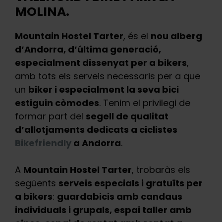
MOLINA.
Mountain Hostel Tarter
, és el
nou alberg
d’Andorra, d’última generació,
especialment dissenyat per a bikers
,
amb tots els serveis necessaris per a que
un
biker i especialment la seva bici
estiguin còmodes
. Tenim el privilegi de
formar part del
segell de qualitat
d’allotjaments dedicats a ciclistes
Bikefriendly
a Andorra
.
A
Mountain Hostel Tarter
, trobaràs els
següents
serveis especials i gratuïts per
a bikers
:
guardabicis amb candaus
individuals i grupals, espai taller amb