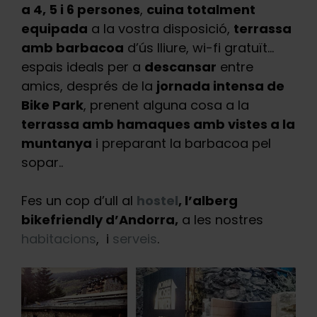
a 4, 5 i 6 persones
,
cuina totalment
equipada
a la vostra disposició,
terrassa
amb barbacoa
d’ús lliure, wi-fi gratuït…
espais ideals per a
descansar
entre
amics, després de la
jornada intensa de
Bike Park
, prenent alguna cosa a la
terrassa amb hamaques amb vistes a la
muntanya
i preparant la barbacoa pel
sopar..
Fes un cop d’ull al
hostel
, l’alberg
bikefriendly d’Andorra,
a les nostres
habitacions
, i
serveis
.