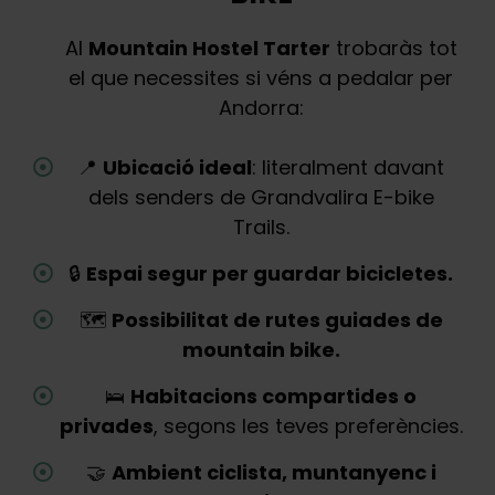
Al
Mountain Hostel Tarter
trobaràs tot
el que necessites si véns a pedalar per
Andorra:
📍
Ubicació ideal
: literalment davant
dels senders de Grandvalira E-bike
Trails.
🔒
Espai segur per guardar bicicletes.
🗺️
Possibilitat de rutes guiades de
mountain bike.
🛌
Habitacions compartides o
privades
, segons les teves preferències.
🤝
Ambient ciclista, muntanyenc i