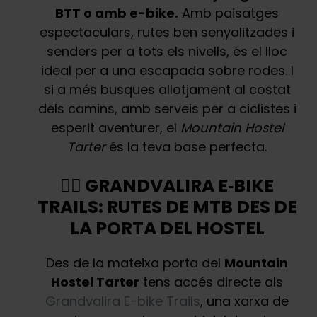
BTT o amb e-bike.
Amb paisatges
espectaculars, rutes ben senyalitzades i
senders per a tots els nivells, és el lloc
ideal per a una escapada sobre rodes. I
si a més busques allotjament al costat
dels camins, amb serveis per a ciclistes i
esperit aventurer, el
Mountain Hostel
Tarter
és la teva base perfecta.
🚴‍♂️ GRANDVALIRA E‑BIKE
TRAILS: RUTES DE MTB DES DE
LA PORTA DEL HOSTEL
Des de la mateixa porta del
Mountain
Hostel Tarter
tens accés directe als
Grandvalira E-bike Trails
, una xarxa de