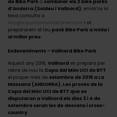
de Bike Park
o
combinar els 2 bike parks
d’Andorra (Soldeu i Vallnord)
, envia’ns la
teva consulta a
info@mountainhosteltarter.com
i et
prepararem el teu
pack Bike Park a mida i
al millor preu
.
Esdeveniments – Vallnord Bike Park
Aquest any 2016,
Vallnord
es prepara per
rebre de nou la
Copa del Món UCI de BTT
el proper mes de
setembre de 2016 a La
Massana (ANDORRA). Les proves de la
Copa del Món UCI de BTT que es
disputaran a Vallnord els dies 3 i 4 de
setembre seran les de descens i cross-
country.