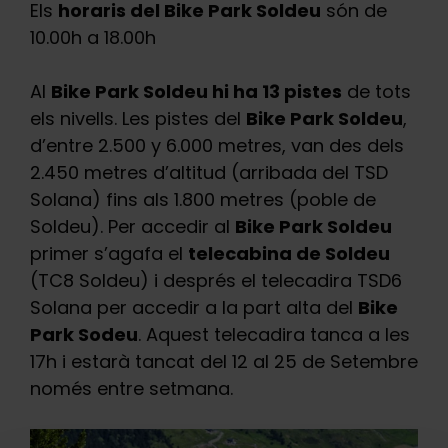
Els
horaris del Bike Park Soldeu
són de
10.00h a 18.00h
Al
Bike Park Soldeu hi ha 13 pistes
de tots
els nivells. Les pistes del
Bike Park Soldeu
,
d’entre 2.500 y 6.000 metres, van des dels
2.450 metres d’altitud (arribada del TSD
Solana) fins als 1.800 metres (poble de
Soldeu). Per accedir al
Bike Park Soldeu
primer s’agafa el
telecabina de Soldeu
(TC8 Soldeu) i després el telecadira TSD6
Solana per accedir a la part alta del
Bike
Park Sodeu
. Aquest telecadira tanca a les
17h i estarà tancat del 12 al 25 de Setembre
només entre setmana.