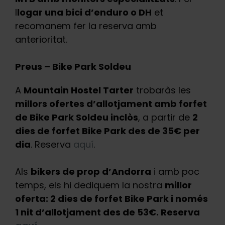
l
logar una bici d’enduro o DH
et
recomanem fer la reserva amb
anterioritat.
Preus – Bike Park Soldeu
A
Mountain Hostel Tarter
trobaràs les
millors ofertes d’allotjament amb forfet
de Bike Park Soldeu inclòs
, a partir de
2
dies de forfet Bike Park des de 35€ per
dia
. Reserva
aquí
.
Als
bikers de prop d’Andorra
i amb poc
temps, els hi dediquem la nostra
millor
oferta: 2 dies de forfet Bike Park i només
1 nit d’allotjament des de 53€. Reserva