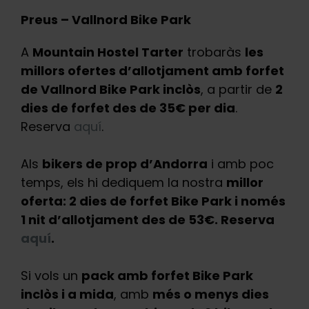
Preus – Vallnord Bike Park
A
Mountain Hostel Tarter
trobaràs
les
millors ofertes d’allotjament amb forfet
de Vallnord Bike Park inclòs
, a partir de
2
dies de forfet des de 35€ per dia
.
Reserva
aquí
.
Als
bikers de prop d’Andorra
i amb poc
temps, els hi dediquem la nostra
millor
oferta: 2 dies de forfet Bike Park i només
1 nit d’allotjament des de 53€. Reserva
aquí
.
Si vols un
pack amb forfet Bike Park
inclòs i a mida
, amb
més o menys dies