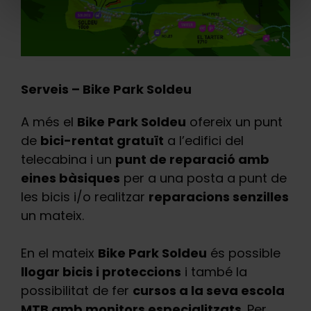
Serveis – Bike Park Soldeu
A més el
Bike Park Soldeu
ofereix un punt
de
bici-rentat gratuït
a l’edifici del
telecabina i un
punt de reparació amb
eines bàsiques
per a una posta a punt de
les bicis i/o realitzar
reparacions senzilles
un mateix.
En el mateix
Bike Park Soldeu
és possible
llogar bicis i proteccions
i també la
possibilitat de fer
cursos a la seva escola
MTB amb monitors especialitzats
. Per