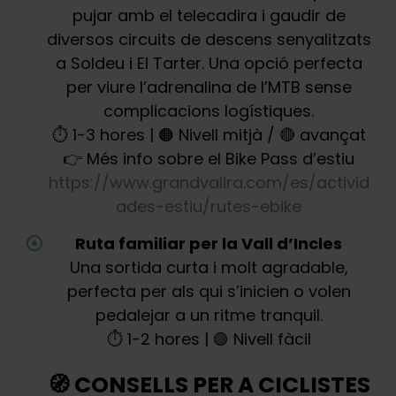
pujar amb el telecadira i gaudir de
diversos circuits de descens senyalitzats
a Soldeu i El Tarter. Una opció perfecta
per viure l’adrenalina de l’MTB sense
complicacions logístiques.
⏱️ 1-3 hores | 🟠 Nivell mitjà / 🔴 avançat
👉 Més info sobre el Bike Pass d’estiu
https://www.grandvalira.com/es/activid
ades-estiu/rutes-ebike
Ruta familiar per la Vall d’Incles
Una sortida curta i molt agradable,
perfecta per als qui s’inicien o volen
pedalejar a un ritme tranquil.
⏱️ 1-2 hores | 🟢 Nivell fàcil
🧭 CONSELLS PER A CICLISTES