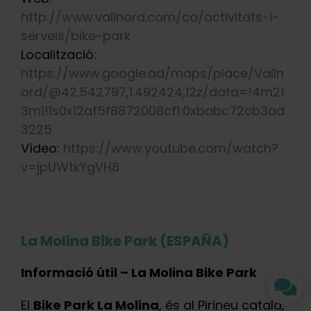
http://www.vallnord.com/ca/activitats-i-
serveis/bike-park
Localització:
https://www.google.ad/maps/place/Valln
ord/@42.542797,1.492424,12z/data=!4m2!
3m1!1s0x12af5f8872008cf1:0xbabc72cb3ad
3225
Vídeo:
https://www.youtube.com/watch?
v=jpUWtkYgVH8
La Molina Bike Park (ESPAÑA)
Informació útil – La Molina Bike Park
El
Bike Park La Molina
, és al Pirineu català,