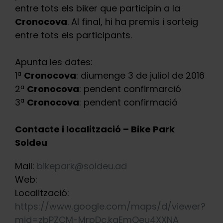
entre tots els biker que participin a la
Cronocova
. Al final, hi ha premis i sorteig
entre tots els participants.
Apunta les dates:
1ª
Cronocova
: diumenge 3 de juliol de 2016
2ª
Cronocova
: pendent confirmarció
3ª
Cronocova
: pendent confirmació
Contacte i localització – Bike Park
Soldeu
Mail:
bikepark@soldeu.ad
Web:
Localització:
https://www.google.com/maps/d/viewer?
mid=zbPZCM-MrpDc.kqEmQeu4XXNA