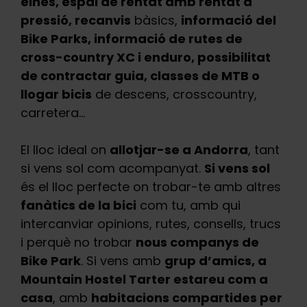
eines, espai de rentat amb rentat a
pressió, recanvis
bàsics,
informació del
Bike Parks, informació de rutes de
cross-country XC i enduro, possibilitat
de contractar guia, classes de MTB o
llogar bicis
de descens, crosscountry,
carretera…
El lloc ideal on
allotjar-se a Andorra
, tant
si vens sol com acompanyat.
Si vens sol
és el lloc perfecte on trobar-te amb altres
fanàtics de la bici
com tu, amb qui
intercanviar opinions, rutes, consells, trucs
i perquè no trobar
nous companys de
Bike Park
. Si vens amb
grup d’amics, a
Mountain Hostel Tarter estareu com a
casa
, amb
habitacions compartides per