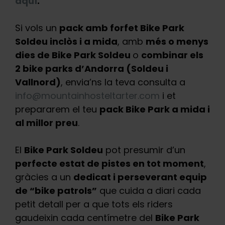
aquí
.
Si vols un
pack amb forfet Bike Park
Soldeu inclòs i a mida
, amb
més o menys
dies de Bike Park Soldeu
o
combinar els
2 bike parks d’Andorra (Soldeu i
Vallnord)
, envia’ns la teva consulta a
info@mountainhosteltarter.com
i et
prepararem el teu
pack Bike Park a mida i
al millor preu
.
El
Bike Park Soldeu
pot presumir d’un
perfecte estat de pistes en tot moment
,
gràcies a un
dedicat i perseverant equip
de “bike patrols”
que cuida a diari cada
petit detall per a que tots els riders
gaudeixin cada centímetre del
Bike Park