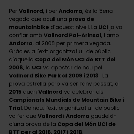
Per
Vallnord
, i per
Andorra
, és la 5ena
vegada que acull una
prova de
mountainbike
d’aquest nivell. La
UCI
ja va
confiar amb
Vallnord Pal-Arinsal
, i amb
Andorra
, al 2008 per primera vegada.
Gràcies a l’exit organitzatiu i de públic
d’aquella
Copa del Món UCI de BTT del
2008
, la
UCI
va apostar de nou pel
Vallnord Bike Park al 2009 i 2013
. La
prova estrella però va ser l’any passat, al
2015
quan
Vallnord
va celebrar els
Campionats Mundials de Mountain Bike i
Trial
. De nou, l’èxit organitzatiu i de public
va fer que
Vallnord i Andorra
gaudeixin
d’una prova de la
Copa del Món UCI de
BTT per al 2016, 2017 i 2018
.