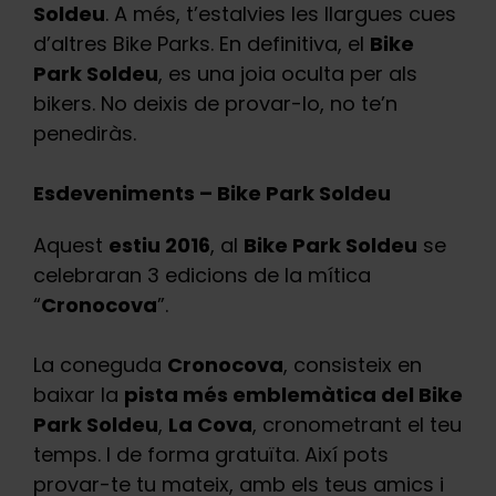
Soldeu
. A més, t’estalvies les llargues cues
d’altres Bike Parks. En definitiva, el
Bike
Park Soldeu
, es una joia oculta per als
bikers. No deixis de provar-lo, no te’n
penediràs.
Esdeveniments – Bike Park Soldeu
Aquest
estiu 2016
, al
Bike Park Soldeu
se
celebraran 3 edicions de la mítica
“
Cronocova
”.
La coneguda
Cronocova
, consisteix en
baixar la
pista més emblemàtica del Bike
Park Soldeu
,
La Cova
, cronometrant el teu
temps. I de forma gratuïta. Així pots
provar-te tu mateix, amb els teus amics i